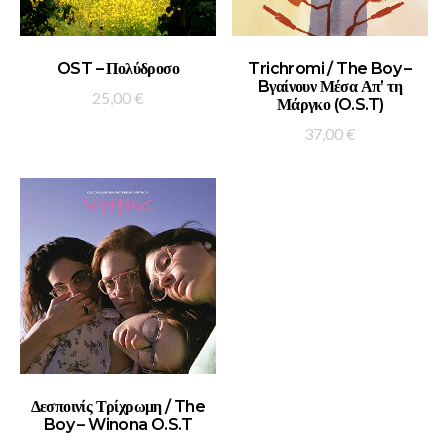
ADD TO BASKET
ADD TO BASKET
OST – Πολύδροσο
Trichromi / The Boy –
Bγαίνουν Μέσα Απ’ τη
25,00
€
Μάργκο (O.S.T)
37,00
€
ADD TO BASKET
Δεσποινίς Τρίχρωμη / The
Boy – Winona O.S.T