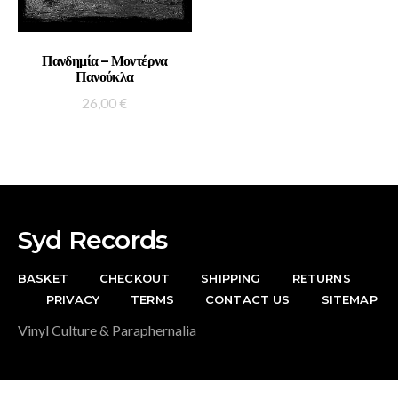
ADD TO BASKET
Πανδημία – Μοντέρνα
Πανούκλα
26,00
€
Syd Records
BASKET
CHECKOUT
SHIPPING
RETURNS
PRIVACY
TERMS
CONTACT US
SITEMAP
Vinyl Culture & Paraphernalia