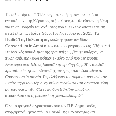
price
price
was:
is:
Το καλοκαίρι του 2013 πραγματοποιήθηκαν πίσω από τα
ενετικά τείχη της Κέρκυρας οι ζυμώσεις που θα έθεταν τη βάση
25,00 €.
9,99 €.
για τη δημιουργία του σχήματος που έμελλε να αποτελέσει τη
μετεξέλιξη των
Κόρε Ύδρο
. Τον Νοέμβριο του 2015
Τα
Παιδιά Της Παλαιότητας
κυκλοφορούν τον δίσκο
Consortium in Amato
, τον οποίο περιγράφουν ως: “
Πέρα από
τις λεκτικές τυπικότητες της ερωτικής σύμβασης, υπάρχει μια
πικρή αλήθεια: «ερωτευόμαστε» μόνο αυτό που δεν έχουμε.
Αποκύημα μιας τέτοιας βιωματικής προσέγγισης, στην απόλυτη
πραγμάτωσή της, από έναν σύγχρονο μετρ του είδους, είναι το
Consortium in Amato. Το μελόδραμα του ρομαντισμού, από τον
Γκαίτε μέχρι τον Πάριο, εξυψώνεται εδώ στα λιβιδινικά του βάθη
και απογυμνώνεται στα εξ ων συνετέθη: την υπαρξιακή
ανασφάλεια και τη μεταφυσική ψευτοπαλικαριά.”
Όλα τα τραγούδια γράφτηκαν από τον Π.Ε. Δημητριάδη,
ενορχηστρώθηκαν από Τα Παιδιά Της Παλαιότητας και