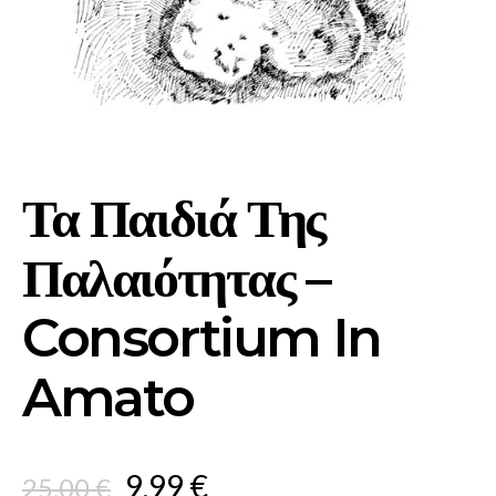
Τα Παιδιά Της
Παλαιότητας –
Consortium In
Amato
Original
Current
9,99
€
25,00
€