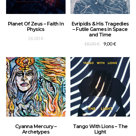
ADD TO BASKET
ADD TO BASKET
Planet Of Zeus – Faith In
Evripidis & His Tragedies
Physics
– Futile Games in Space
and Time
26,00
€
Original
Current
18,00
€
9,00
€
price
price
was:
is:
18,00 €.
9,00 €.
ADD TO BASKET
ADD TO BASKET
Cyanna Mercury –
Tango With Lions – The
Archetypes
Light